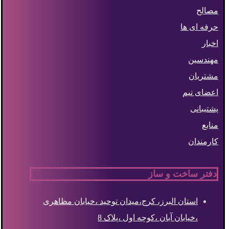
مصالح
حرفه ای ها
اخبار
مهندسین
مشتریان
اعضای تیم
پشتیبانی
منابع
کارمندان
دفتر ساخت و ساز
استان البرز، کرج،میدان توحید ،خیابان مظاهری
،خیابان آبان ،کوچه اول ،پلاک 8