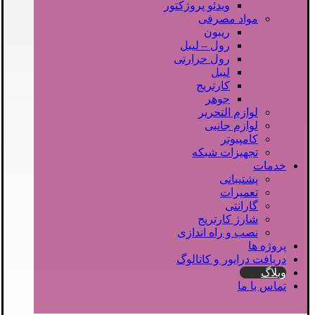
ویدئو پروژکتور
مواد مصرفی
ریبون
رول – لیبل
رول حرارتی
لیبل
کارتریج
جوهر
لوازم التحریر
لوازم جانبی
کامپیوتر
تجهیزات شبکه
خدمات
پشتیبانی
تعمیرات
گارانتی
شارژ کارتریج
نصب و راه اندازی
پروژه ها
دریافت درایور و کاتالوگ
وبلاگ
تماس با ما