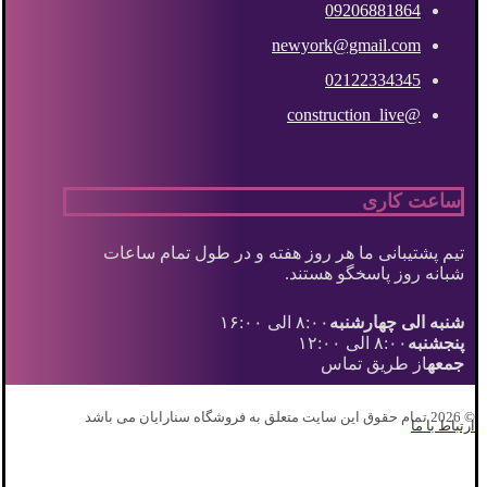
09206881864
newyork@gmail.com
02122334345
@construction_live
ساعت کاری
تیم پشتیبانی ما هر روز هفته و در طول تمام ساعات
شبانه روز پاسخگو هستند.
شنبه الی چهارشنبه
۸:۰۰ الی ۱۶:۰۰
پنجشنبه
۸:۰۰ الی ۱۲:۰۰
جمعه
از طریق تماس
© 2026 تمام حقوق این سایت متعلق به فروشگاه سنارایان می باشد
ارتباط با ما