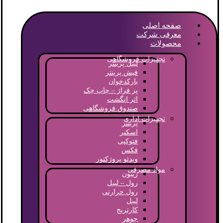
صفحه اصلی
معرفی شرکت
محصولات
تجهیزات فروشگاهی
لیبل پرینتر
فیش پرینتر
بارکدخوان
پر فراژ – چاپ چک
اثر انگشت
صندوق فروشگاهی
تجهیزات اداری
پرینتر
اسکنر
فتوکپی
فکس
ویدئو پروژکتور
مواد مصرفی
ریبون
رول – لیبل
رول حرارتی
لیبل
کارتریج
جوهر