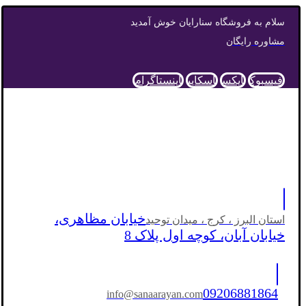
سلام به فروشگاه سنارایان خوش آمدید
مشاوره رایگان
فیسبوک
ایکس
اسکایپ
اینستاگرام
خیابان مظاهری،
استان البرز ، کرج ، میدان توحید
خیابان آبان، کوچه اول پلاک 8
09206881864
info@sanaarayan.com