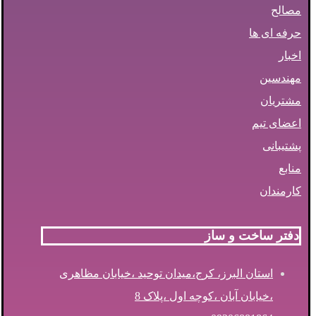
مصالح
حرفه ای ها
اخبار
مهندسین
مشتریان
اعضای تیم
پشتیبانی
منابع
کارمندان
دفتر ساخت و ساز
استان البرز، کرج،میدان توحید ،خیابان مظاهری
،خیابان آبان ،کوچه اول ،پلاک 8