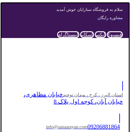
سلام به فروشگاه سنارایان خوش آمدید
مشاوره رایگان
فیسبوک
ایکس
اسکایپ
اینستاگرام
خیابان مظاهری،
استان البرز ، کرج ، میدان توحید
خیابان آبان، کوچه اول پلاک 8
09206881864
info@sanaarayan.com