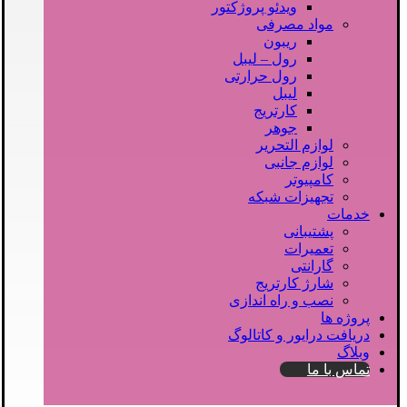
ویدئو پروژکتور
مواد مصرفی
ریبون
رول – لیبل
رول حرارتی
لیبل
کارتریج
جوهر
لوازم التحریر
لوازم جانبی
کامپیوتر
تجهیزات شبکه
خدمات
پشتیبانی
تعمیرات
گارانتی
شارژ کارتریج
نصب و راه اندازی
پروژه ها
دریافت درایور و کاتالوگ
وبلاگ
تماس با ما