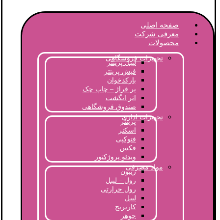
صفحه اصلی
معرفی شرکت
محصولات
تجهیزات فروشگاهی
لیبل پرینتر
فیش پرینتر
بارکدخوان
پر فراژ – چاپ چک
اثر انگشت
صندوق فروشگاهی
تجهیزات اداری
پرینتر
اسکنر
فتوکپی
فکس
ویدئو پروژکتور
مواد مصرفی
ریبون
رول – لیبل
رول حرارتی
لیبل
کارتریج
جوهر