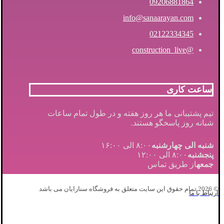
09206881864
info@sanaarayan.com
02122334345
@construction_live
ساعت کاری
تیم پشتیبانی ما هر روز هفته و در طول تمام ساعات
شبانه روز پاسخگو هستند.
شنبه الی چهارشنبه
۸:۰۰ الی ۱۶:۰۰
پنجشنبه
۸:۰۰ الی ۱۲:۰۰
جمعه
از طریق تماس
© 2026 تمام حقوق این سایت متعلق به فروشگاه سنارایان می باشد
ارتباط با ما