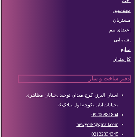
اخبار
مهندسین
مشتریان
اعضای تیم
پشتیبانی
منابع
کارمندان
دفتر ساخت و ساز
استان البرز، کرج،میدان توحید ،خیابان مظاهری
،خیابان آبان ،کوچه اول ،پلاک 8
09206881864
newyork@gmail.com
02122334345