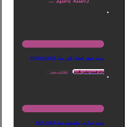
داشته باشید ...
پرینتر جوهر افشان کانن مدل PIXMA G1420
برای قیمت تماس بگیرید
اطلاعات بیشتر
پرینتر حرارتی بیکسولون مدل SRP-350III