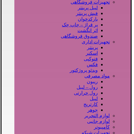
تجهیزات فروشگاهی
لیبل پرینتر
فیش پرینتر
بارکدخوان
پر فراژ – چاپ چک
اثر انگشت
صندوق فروشگاهی
تجهیزات اداری
پرینتر
اسکنر
فتوکپی
فکس
ویدئو پروژکتور
مواد مصرفی
ریبون
رول – لیبل
رول حرارتی
لیبل
کارتریج
جوهر
لوازم التحریر
لوازم جانبی
کامپیوتر
تجهیزات شبکه