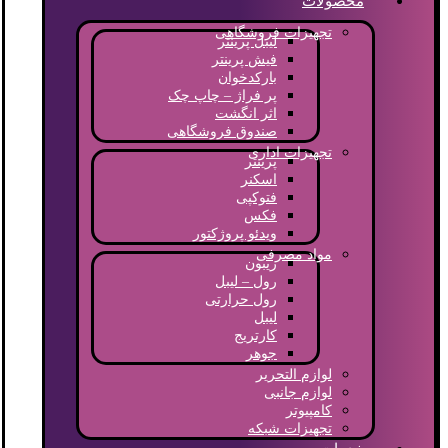
محصولات
تجهیزات فروشگاهی
لیبل پرینتر
فیش پرینتر
بارکدخوان
پر فراژ – چاپ چک
اثر انگشت
صندوق فروشگاهی
تجهیزات اداری
پرینتر
اسکنر
فتوکپی
فکس
ویدئو پروژکتور
مواد مصرفی
ریبون
رول – لیبل
رول حرارتی
لیبل
کارتریج
جوهر
لوازم التحریر
لوازم جانبی
کامپیوتر
تجهیزات شبکه