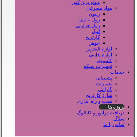
ویدئو پروژکتور
مواد مصرفی
ریبون
رول – لیبل
رول حرارتی
لیبل
کارتریج
جوهر
لوازم التحریر
لوازم جانبی
کامپیوتر
تجهیزات شبکه
خدمات
پشتیبانی
تعمیرات
گارانتی
شارژ کارتریج
نصب و راه اندازی
پروژه ها
دریافت درایور و کاتالوگ
وبلاگ
تماس با ما