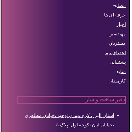
مصالح
حرفه ای ها
اخبار
مهندسین
مشتریان
اعضای تیم
پشتیبانی
منابع
کارمندان
دفتر ساخت و ساز
استان البرز، کرج،میدان توحید ،خیابان مظاهری
،خیابان آبان ،کوچه اول ،پلاک 8