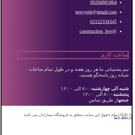
09206881864
newyork@gmail.com
02122334345
@construction_live
ساعت کاری
تیم پشتیبانی ما هر روز هفته و در طول تمام ساعات
شبانه روز پاسخگو هستند.
شنبه الی چهارشنبه
۸:۰۰ الی ۱۶:۰۰
پنجشنبه
۸:۰۰ الی ۱۲:۰۰
جمعه
از طریق تماس
© 2026 تمام حقوق این سایت متعلق به فروشگاه سنارایان می باشد
ارتباط با ما