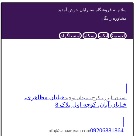
سلام به فروشگاه سنارایان خوش آمدید
مشاوره رایگان
فیسبوک
ایکس
اسکایپ
اینستاگرام
خیابان مظاهری،
استان البرز ، کرج ، میدان توحید
خیابان آبان، کوچه اول پلاک 8
09206881864
info@sanaarayan.com