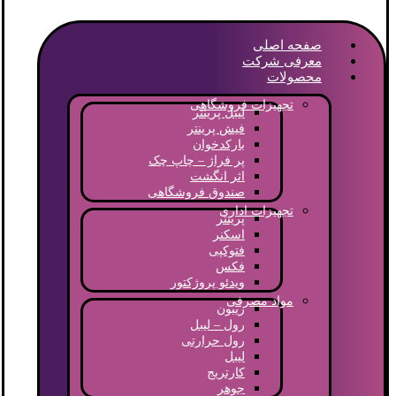
صفحه اصلی
معرفی شرکت
محصولات
تجهیزات فروشگاهی
لیبل پرینتر
فیش پرینتر
بارکدخوان
پر فراژ – چاپ چک
اثر انگشت
صندوق فروشگاهی
تجهیزات اداری
پرینتر
اسکنر
فتوکپی
فکس
ویدئو پروژکتور
مواد مصرفی
ریبون
رول – لیبل
رول حرارتی
لیبل
کارتریج
جوهر