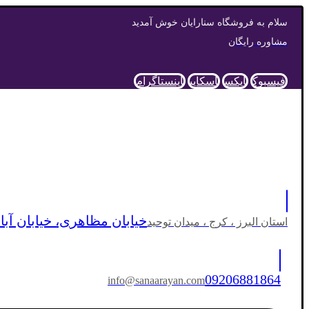
سلام به فروشگاه سنارایان خوش آمدید
مشاوره رایگان
فیسبوک
ایکس
اسکایپ
اینستاگرام
خیابان مظاهری، خیابان آبان
استان البرز ، کرج ، میدان توحید
09206881864
info@sanaarayan.com