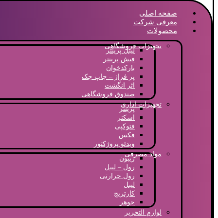
صفحه اصلی
معرفی شرکت
محصولات
تجهیزات فروشگاهی
لیبل پرینتر
فیش پرینتر
بارکدخوان
پر فراژ – چاپ چک
اثر انگشت
صندوق فروشگاهی
تجهیزات اداری
پرینتر
اسکنر
فتوکپی
فکس
ویدئو پروژکتور
مواد مصرفی
ریبون
رول – لیبل
رول حرارتی
لیبل
کارتریج
جوهر
لوازم التحریر