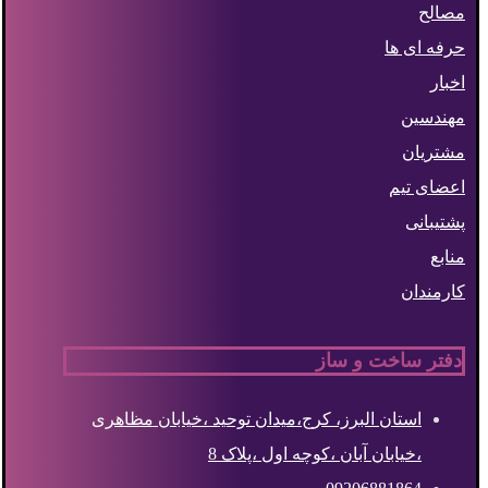
مصالح
حرفه ای ها
اخبار
مهندسین
مشتریان
اعضای تیم
پشتیبانی
منابع
کارمندان
دفتر ساخت و ساز
استان البرز، کرج،میدان توحید ،خیابان مظاهری
،خیابان آبان ،کوچه اول ،پلاک 8