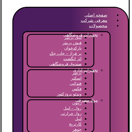
صفحه اصلی
معرفی شرکت
محصولات
تجهیزات فروشگاهی
لیبل پرینتر
فیش پرینتر
بارکدخوان
پر فراژ – چاپ چک
اثر انگشت
صندوق فروشگاهی
تجهیزات اداری
پرینتر
اسکنر
فتوکپی
فکس
ویدئو پروژکتور
مواد مصرفی
ریبون
رول – لیبل
رول حرارتی
لیبل
کارتریج
جوهر