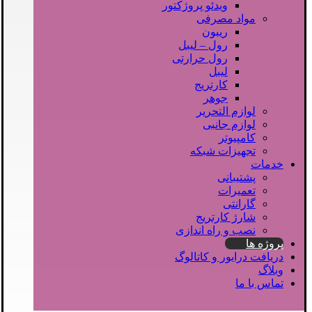
ویدئو پروژکتور
مواد مصرفی
ریبون
رول – لیبل
رول حرارتی
لیبل
کارتریج
جوهر
لوازم التحریر
لوازم جانبی
کامپیوتر
تجهیزات شبکه
خدمات
پشتیبانی
تعمیرات
گارانتی
شارژ کارتریج
نصب و راه اندازی
پروژه ها
دریافت درایور و کاتالوگ
وبلاگ
تماس با ما