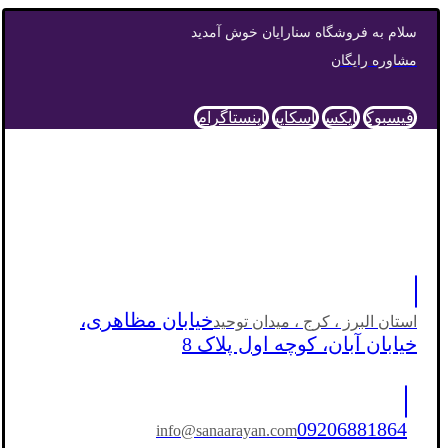
سلام به فروشگاه سنارایان خوش آمدید
مشاوره رایگان
فیسبوک
ایکس
اسکایپ
اینستاگرام
خیابان مظاهری،
استان البرز ، کرج ، میدان توحید
خیابان آبان، کوچه اول پلاک 8
09206881864
info@sanaarayan.com