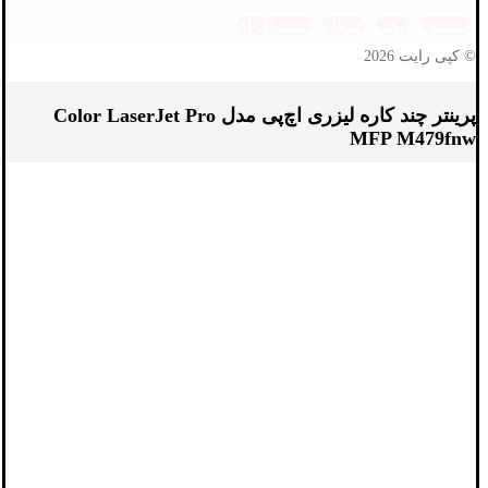
فیسبوک
ایکس
اسکایپ
اینستاگرام
© کپی رایت 2026
پرینتر چند کاره لیزری اچ‌پی مدل Color LaserJet Pro
MFP M479fnw