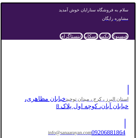
سلام به فروشگاه سنارایان خوش آمدید
مشاوره رایگان
فیسبوک
ایکس
اسکایپ
اینستاگرام
خیابان مظاهری،
استان البرز ، کرج ، میدان توحید
خیابان آبان، کوچه اول پلاک 8
09206881864
info@sanaarayan.com