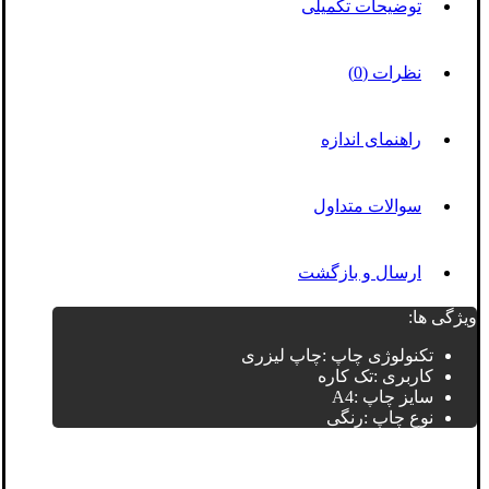
توضیحات تکمیلی
نظرات (0)
راهنمای اندازه
سوالات متداول
ارسال و بازگشت
ویژگی ها:
تکنولوژی چاپ :چاپ لیزری
کاربری :تک کاره
سایز چاپ :A4
نوع چاپ :رنگی