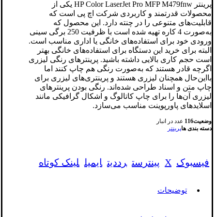
پرینتر HP Color LaserJet Pro MFP M479fnw یکی از
محصولات قدرتمند و کاربردی شرکت اچ پی است که
قابلیت‌های متنوعی را در چنته دارد. این محصول که
به‌صورت 4 کاره تهیه شده است با ظرفیت 250 برگی سینی
ورودی خود برای استفاده‌های خانگی یا اداری مناسب است.
البته برای خرید این دستگاه برای استفاده‌های خانگی بهتر
است حجم کاری بالایی داشته باشید. پرینترهای رنگی لیزری
اگرچه قادر هستند که به‌صورت رنگی هم چاپ کنند اما
بااین‌حال همچنان لیزری هستند و پرینتری‌های لیزری برای
چاپ متن و اسناد طراحی شده‌اند. رنگی بودن پرینترهای
لیزری آن‌ها را برای چاپ کاتالوگ و اشکال گرافیکی مانند
اسلایدهای پاورپوینت مناسب می‌سازد.
وضعیت
116
عدد در انبار
دسته بندی ها
پرینتر
فیسبوک
X
پینترست
رددیت
ایمیل
لینک کوتاه
توضیحات