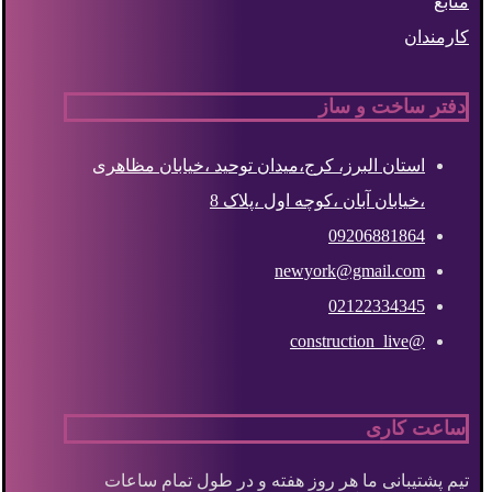
منابع
کارمندان
دفتر ساخت و ساز
استان البرز، کرج،میدان توحید ،خیابان مظاهری
،خیابان آبان ،کوچه اول ،پلاک 8
09206881864
newyork@gmail.com
02122334345
@construction_live
ساعت کاری
تیم پشتیبانی ما هر روز هفته و در طول تمام ساعات