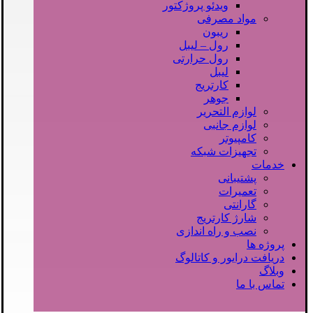
ویدئو پروژکتور
مواد مصرفی
ریبون
رول – لیبل
رول حرارتی
لیبل
کارتریج
جوهر
لوازم التحریر
لوازم جانبی
کامپیوتر
تجهیزات شبکه
خدمات
پشتیبانی
تعمیرات
گارانتی
شارژ کارتریج
نصب و راه اندازی
پروژه ها
دریافت درایور و کاتالوگ
وبلاگ
تماس با ما