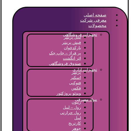
صفحه اصلی
معرفی شرکت
محصولات
تجهیزات فروشگاهی
لیبل پرینتر
فیش پرینتر
بارکدخوان
پر فراژ – چاپ چک
اثر انگشت
صندوق فروشگاهی
تجهیزات اداری
پرینتر
اسکنر
فتوکپی
فکس
ویدئو پروژکتور
مواد مصرفی
ریبون
رول – لیبل
رول حرارتی
لیبل
کارتریج
جوهر