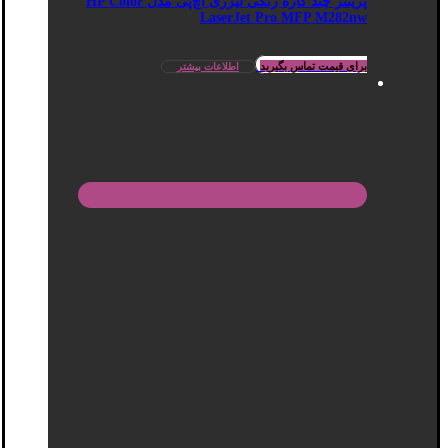
پرینتر چند کاره رنگی لیزری اچ‌پی مدل HP Color
LaserJet Pro MFP M282nw
برای قیمت تماس بگیرید
اطلاعات بیشتر