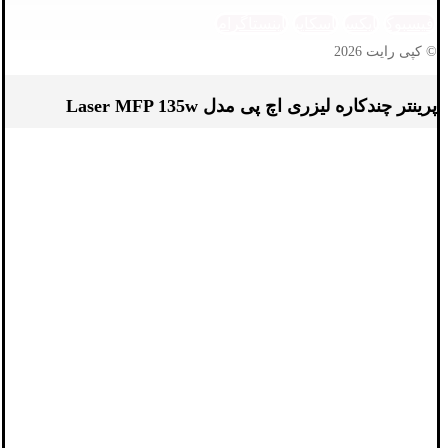
فیسبوک
ایکس
اسکایپ
اینستاگرام
© کپی رایت 2026
پرینتر چندکاره لیزری اچ پی مدل Laser MFP 135w