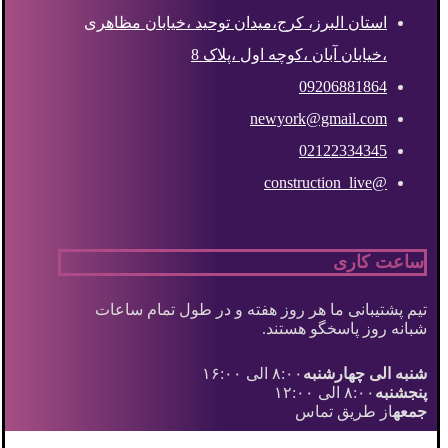
استان البرز، کرج،میدان توحید ،خیابان مظاهری
،خیابان آبان ،کوچه اول ،پلاک 8
09206881864
newyork@gmail.com
02122334345
@construction_live
ساعت کاری
تیم پشتیبانی ما هر روز هفته و در طول تمام ساعات
شبانه روز پاسخگو هستند.
شنبه الی چهارشنبه
۸:۰۰ الی ۱۶:۰۰
پنجشنبه
۸:۰۰ الی ۱۲:۰۰
جمعه
از طریق تماس