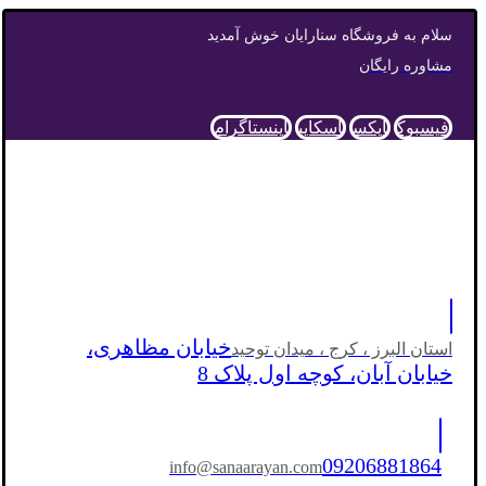
سلام به فروشگاه سنارایان خوش آمدید
مشاوره رایگان
فیسبوک
ایکس
اسکایپ
اینستاگرام
خیابان مظاهری،
استان البرز ، کرج ، میدان توحید
خیابان آبان، کوچه اول پلاک 8
09206881864
info@sanaarayan.com