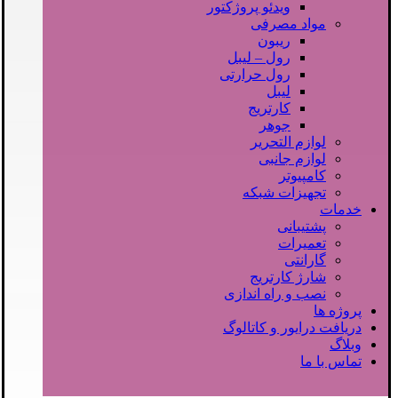
ویدئو پروژکتور
مواد مصرفی
ریبون
رول – لیبل
رول حرارتی
لیبل
کارتریج
جوهر
لوازم التحریر
لوازم جانبی
کامپیوتر
تجهیزات شبکه
خدمات
پشتیبانی
تعمیرات
گارانتی
شارژ کارتریج
نصب و راه اندازی
پروژه ها
دریافت درایور و کاتالوگ
وبلاگ
تماس با ما