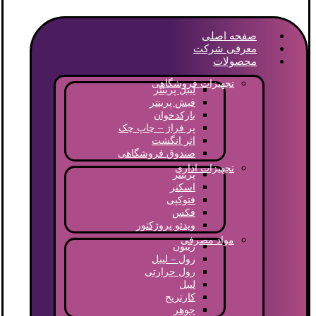
صفحه اصلی
معرفی شرکت
محصولات
تجهیزات فروشگاهی
لیبل پرینتر
فیش پرینتر
بارکدخوان
پر فراژ – چاپ چک
اثر انگشت
صندوق فروشگاهی
تجهیزات اداری
پرینتر
اسکنر
فتوکپی
فکس
ویدئو پروژکتور
مواد مصرفی
ریبون
رول – لیبل
رول حرارتی
لیبل
کارتریج
جوهر