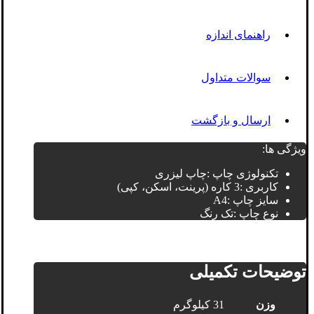
راهنمای اندازه
سوالات متداول
ارسال و بازگشت
ویژگی ها:
تکنولوژی چاپ :چاپ لیزری
کاربری :3 کاره (پرینت، اسکن، کپی)
سایز چاپ :A4
نوع چاپ :تک رنگ
توضیحات تکمیلی
وزن
31 کیلوگرم