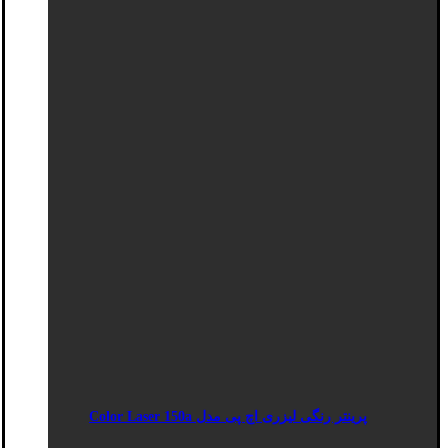
پرینتر رنگی لیزری اچ پی مدل Color Laser 150a