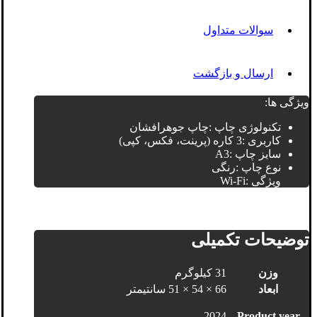
سوالات متداول
ارسال و بازگشت
ویژگی ها:
تکنولوژی چاپ :چاپ جوهرافشان
کاربری :3 کاره (پرینت، فکس، کپی)
سایز چاپ :A3
نوع چاپ :رنگی
ویژگی :Wi-Fi
توضیحات تکمیلی
وزن
31 کیلوگرم
ابعاد
66 × 54 × 51 سانتیمتر
2024
Product year