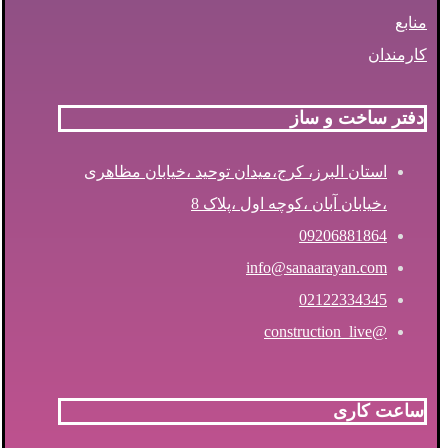
منابع
کارمندان
دفتر ساخت و ساز
استان البرز، کرج،میدان توحید ،خیابان مظاهری
،خیابان آبان ،کوچه اول ،پلاک 8
09206881864
info@sanaarayan.com
02122334345
@construction_live
ساعت کاری