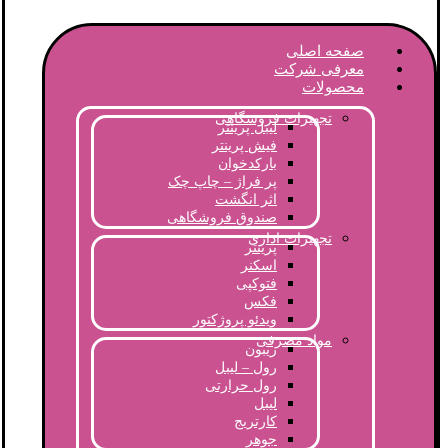
صفحه اصلی
معرفی شرکت
محصولات
تجهیزات فروشگاهی
لیبل پرینتر
فیش پرینتر
بارکدخوان
پر فراژ – چاپ چک
اثر انگشت
صندوق فروشگاهی
تجهیزات اداری
پرینتر
اسکنر
فتوکپی
فکس
ویدئو پروژکتور
مواد مصرفی
ریبون
رول – لیبل
رول حرارتی
لیبل
کارتریج
جوهر