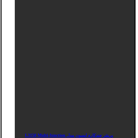
پرینتر چندکاره اپسون مدل L3150 Multi-function