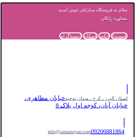
سلام به فروشگاه سنارایان خوش آمدید
مشاوره رایگان
فیسبوک
ایکس
اسکایپ
اینستاگرام
خیابان مظاهری،
استان البرز ، کرج ، میدان توحید
خیابان آبان، کوچه اول پلاک 8
09206881864
info@sanaarayan.com