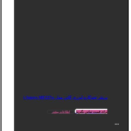
پرینتر چندکاره لیزری کانن مدل i-Sensys MF237w
برای قیمت تماس بگیرید
اطلاعات بیشتر
...