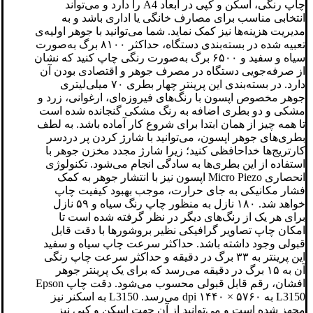
چاپ رنگی، اسکن و کپی در ابعاد A4 را دارد و می‌تواند
انتخابی مناسب برای مصارف خانگی یا اداری باشد و به
مدیریت هزینه‌ها نیز کمک نماید. شما می‌توانید با جوهر اولیه‌ی
تعبیه شده در بسته‌بندی دستگاه، حداکثر ۸۱۰۰ برگ به‌صورت
سیاه و سفید و ۶۵۰۰ برگ به‌صورت رنگی چاپ کنید که نشان
از صرفه‌جویی دستگاه در مصرف جوهر و اقتصادی بودن آن
دارد. در بسته‌بندی این پرینتر چهار بطری ۷۰ میلی‌لیتری‌
جوهر مخصوص اپسون با رنگ‌های فیروزه‌ای، ارغوانی، زرد و
مشکی و دو بطری اضافه به رنگ مشکی گنجانده شده است
تا همه چیز از همان ابتدا برای شروع کار آماده باشد. به لطف
بطری‌های جوهر اپسون، می‌توانید با شارژ کردن پر دردسر
کارتریج‌ها خداحافظی کنید؛ زیرا شارژ مجدد مخزن جوهر با
استفاده از این بطری‌ها به سادگی انجام می‌شود. تکنولوژی
انحصاری Micro Piezo اپسون نیز با انتشار جوهر به کمک
فشار مکانیکی به جای حرارت، موجب بهبود کیفیت چاپ
خواهد شد. ۱۸۰ نازل به منظور چاپ رنگ سیاه و ۵۹ نازل
برای هر یک از رنگ‌های دیگر در نظر گرفته شده است تا
امکان چاپ تصاویر گرافیکی نظیر بروشورها با دقت قابل
قبولی وجود داشته باشد. حداکثر سرعت چاپ سیاه و سفید
این پرینتر به ۳۳ برگ در دقیقه و حداکثر سرعت چاپ رنگی
آن به ۱۵ برگ در دقیقه می‌رسد که برای یک پرینتر جوهر
افشان، رقم قابل قبولی محسوب می‌‌شود. دقت چاپ Epson
L3150 به ۵۷۶۰ × ۱۴۴۰ dpi می‌رسد. L3150 به اسکنر نیز
مجهز شده است و می‌توانید از آن جهت اسکن و کپی نیز