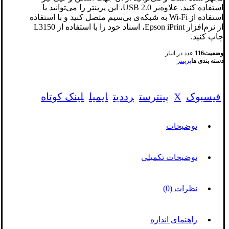
استفاده کنید. علاوه‌بر USB 2.0، این پرینتر را می‌توانید با
استفاده از Wi-Fi به شبکه‌ی بی‌سیم متصل کنید و با استفاده
از نرم‌‌افزار Epson iPrint، اسناد خود را با استفاده از L3150
چاپ کنید.
وضعیت
116
عدد در انبار
دسته بندی ها
پرینتر
فیسبوک
X
پینترست
رددیت
ایمیل
لینک کوتاه
توضیحات
توضیحات تکمیلی
نظرات (0)
راهنمای اندازه