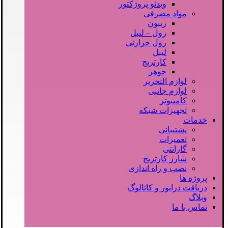
ویدئو پروژکتور
مواد مصرفی
ریبون
رول – لیبل
رول حرارتی
لیبل
کارتریج
جوهر
لوازم التحریر
لوازم جانبی
کامپیوتر
تجهیزات شبکه
خدمات
پشتیبانی
تعمیرات
گارانتی
شارژ کارتریج
نصب و راه اندازی
پروژه ها
دریافت درایور و کاتالوگ
وبلاگ
تماس با ما