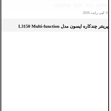
فیسبوک
ایکس
اسکایپ
اینستاگرام
© کپی رایت 2026
پرینتر چندکاره اپسون مدل L3150 Multi-function