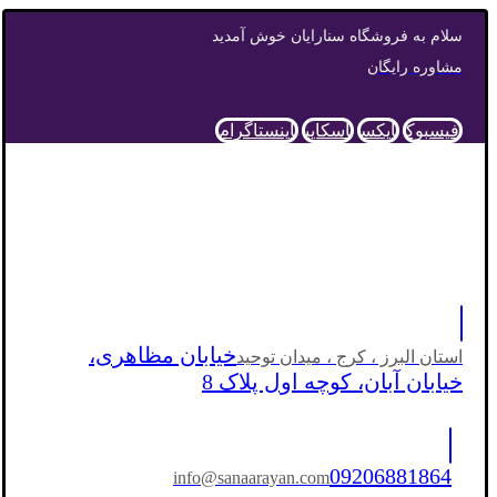
سلام به فروشگاه سنارایان خوش آمدید
مشاوره رایگان
فیسبوک
ایکس
اسکایپ
اینستاگرام
خیابان مظاهری،
استان البرز ، کرج ، میدان توحید
خیابان آبان، کوچه اول پلاک 8
09206881864
info@sanaarayan.com