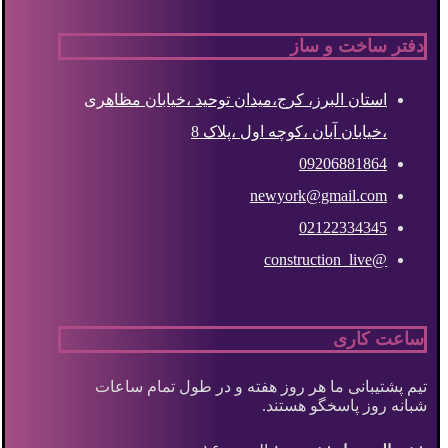
دفتر ساخت و ساز
استان البرز، کرج،میدان توحید ،خیابان مظاهری
،خیابان آبان ،کوچه اول ،پلاک 8
09206881864
newyork@gmail.com
02122334345
@construction_live
ساعت کاری
تیم پشتیبانی ما هر روز هفته و در طول تمام ساعات
شبانه روز پاسخگو هستند.