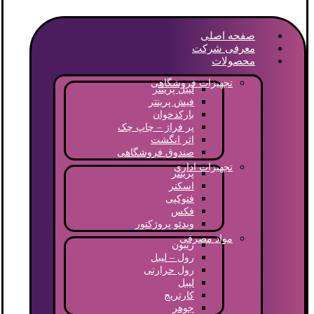
صفحه اصلی
معرفی شرکت
محصولات
تجهیزات فروشگاهی
لیبل پرینتر
فیش پرینتر
بارکدخوان
پر فراژ – چاپ چک
اثر انگشت
صندوق فروشگاهی
تجهیزات اداری
پرینتر
اسکنر
فتوکپی
فکس
ویدئو پروژکتور
مواد مصرفی
ریبون
رول – لیبل
رول حرارتی
لیبل
کارتریج
جوهر