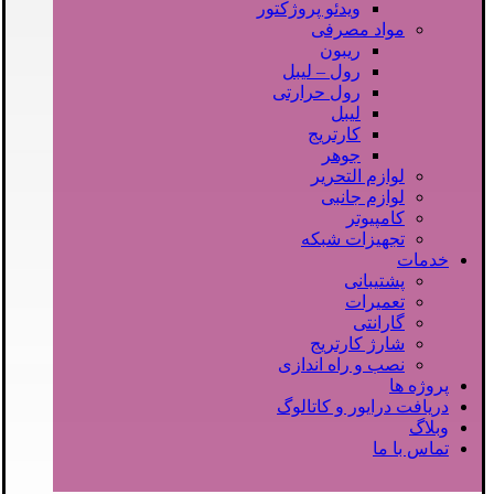
ویدئو پروژکتور
مواد مصرفی
ریبون
رول – لیبل
رول حرارتی
لیبل
کارتریج
جوهر
لوازم التحریر
لوازم جانبی
کامپیوتر
تجهیزات شبکه
خدمات
پشتیبانی
تعمیرات
گارانتی
شارژ کارتریج
نصب و راه اندازی
پروژه ها
دریافت درایور و کاتالوگ
وبلاگ
تماس با ما