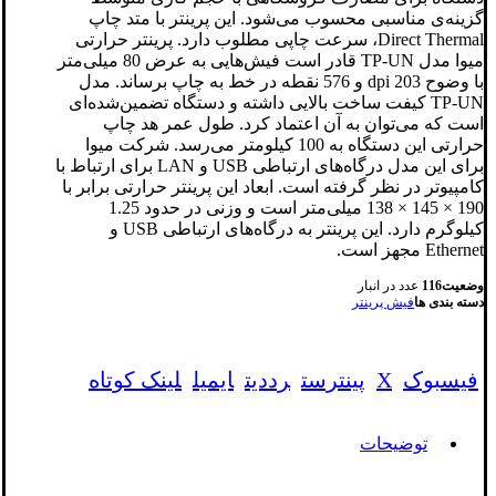
گزینه‌ی مناسبی محسوب می‌شود. این پرینتر با متد چاپ
Direct Thermal، سرعت چاپی مطلوب دارد. پرینتر حرارتی
میوا مدل TP-UN قادر است فیش‌هایی به عرض 80 میلی‌متر
با وضوح 203 dpi و 576 نقطه در خط به چاپ برساند. مدل
TP-UN کیفت ساخت بالایی داشته و دستگاه تضمین‌شده‌ای
است که می‌توان به آن اعتماد کرد. طول عمر هد چاپ
حرارتی این دستگاه به 100 کیلومتر می‌رسد. شرکت میوا
برای این مدل درگاه‌های ارتباطی USB و LAN برای ارتباط با
کامپیوتر در نظر گرفته است. ابعاد این پرینتر حرارتی برابر با
190 × 145 × 138 میلی‌متر است و وزنی در حدود 1.25
کیلوگرم دارد. این پرینتر به درگاه‌های ارتباطی USB و
Ethernet مجهز است.
وضعیت
116
عدد در انبار
دسته بندی ها
فیش پرینتر
فیسبوک
X
پینترست
رددیت
ایمیل
لینک کوتاه
توضیحات