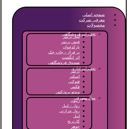
صفحه اصلی
معرفی شرکت
محصولات
تجهیزات فروشگاهی
لیبل پرینتر
فیش پرینتر
بارکدخوان
پر فراژ – چاپ چک
اثر انگشت
صندوق فروشگاهی
تجهیزات اداری
پرینتر
اسکنر
فتوکپی
فکس
ویدئو پروژکتور
مواد مصرفی
ریبون
رول – لیبل
رول حرارتی
لیبل
کارتریج
جوهر