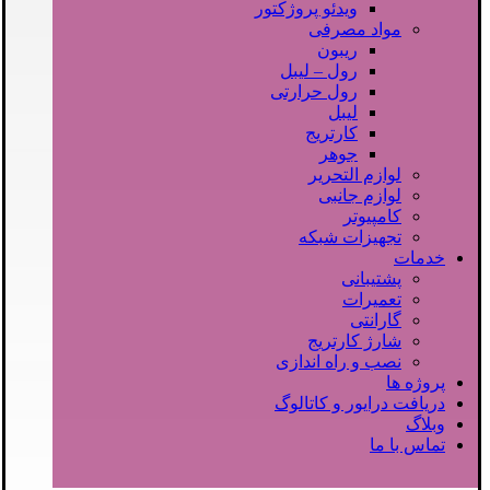
ویدئو پروژکتور
مواد مصرفی
ریبون
رول – لیبل
رول حرارتی
لیبل
کارتریج
جوهر
لوازم التحریر
لوازم جانبی
کامپیوتر
تجهیزات شبکه
خدمات
پشتیبانی
تعمیرات
گارانتی
شارژ کارتریج
نصب و راه اندازی
پروژه ها
دریافت درایور و کاتالوگ
وبلاگ
تماس با ما