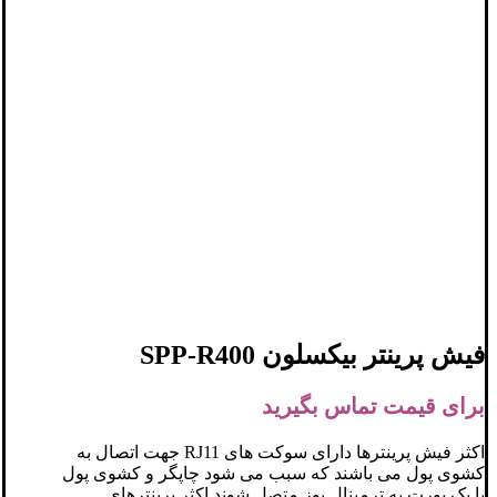
فیش پرینتر بیکسلون SPP-R400
برای قیمت تماس بگیرید
اکثر فیش پرینترها دارای سوکت های RJ11 جهت اتصال به
کشوی پول می باشند که سبب می شود چاپگر و کشوی پول
با یک پورت به ترمینال پوز متصل شوند.اکثر پرینترهای