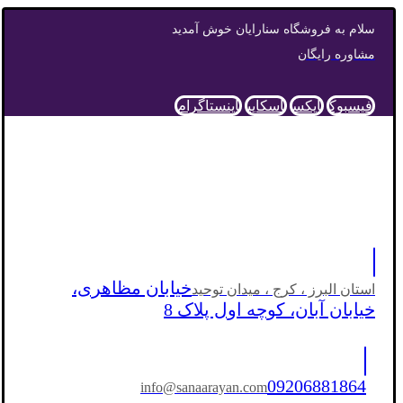
سلام به فروشگاه سنارایان خوش آمدید
مشاوره رایگان
فیسبوک
ایکس
اسکایپ
اینستاگرام
خیابان مظاهری،
استان البرز ، کرج ، میدان توحید
خیابان آبان، کوچه اول پلاک 8
09206881864
info@sanaarayan.com