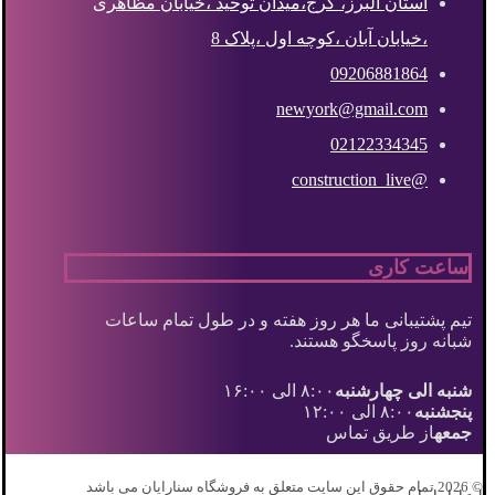
استان البرز، کرج،میدان توحید ،خیابان مظاهری
،خیابان آبان ،کوچه اول ،پلاک 8
09206881864
newyork@gmail.com
02122334345
@construction_live
ساعت کاری
تیم پشتیبانی ما هر روز هفته و در طول تمام ساعات
شبانه روز پاسخگو هستند.
شنبه الی چهارشنبه
۸:۰۰ الی ۱۶:۰۰
پنجشنبه
۸:۰۰ الی ۱۲:۰۰
جمعه
از طریق تماس
© 2026 تمام حقوق این سایت متعلق به فروشگاه سنارایان می باشد