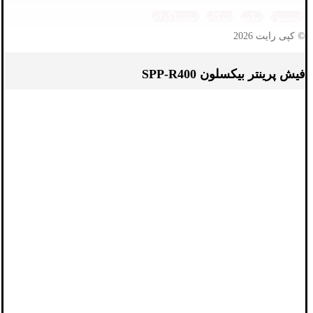
فیسبوک
ایکس
اسکایپ
اینستاگرام
© کپی رایت 2026
فیش پرینتر بیکسلون SPP-R400