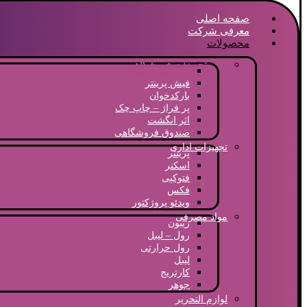
صفحه اصلی
معرفی شرکت
محصولات
تجهیزات فروشگاهی
لیبل پرینتر
فیش پرینتر
بارکدخوان
پر فراژ – چاپ چک
اثر انگشت
صندوق فروشگاهی
تجهیزات اداری
پرینتر
اسکنر
فتوکپی
فکس
ویدئو پروژکتور
مواد مصرفی
ریبون
رول – لیبل
رول حرارتی
لیبل
کارتریج
جوهر
لوازم التحریر