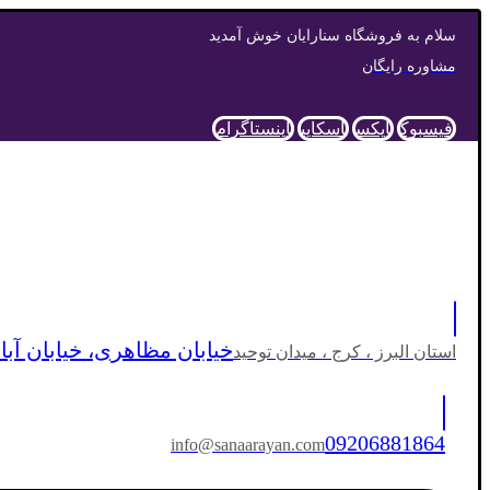
سلام به فروشگاه سنارایان خوش آمدید
مشاوره رایگان
فیسبوک
ایکس
اسکایپ
اینستاگرام
خیابان مظاهری، خیابان آبان
استان البرز ، کرج ، میدان توحید
09206881864
info@sanaarayan.com