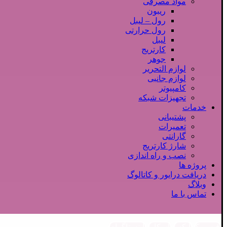
مواد مصرفی
ریبون
رول – لیبل
رول حرارتی
لیبل
کارتریج
جوهر
لوازم التحریر
لوازم جانبی
کامپیوتر
تجهیزات شبکه
خدمات
پشتیبانی
تعمیرات
گارانتی
شارژ کارتریج
نصب و راه اندازی
پروژه ها
دریافت درایور و کاتالوگ
وبلاگ
تماس با ما
فیسبوک
ایکس
اسکایپ
اینستاگرام