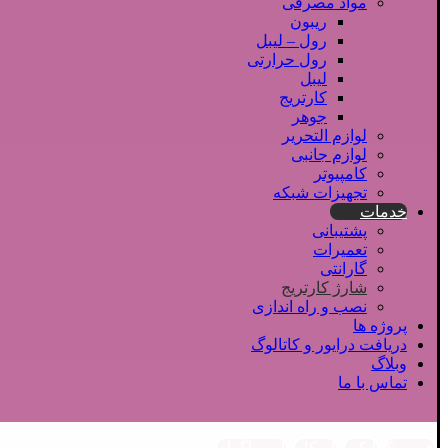
مواد مصرفی
ریبون
رول – لیبل
رول حرارتی
لیبل
کارتریج
جوهر
لوازم التحریر
لوازم جانبی
کامپیوتر
تجهیزات شبکه
خدمات
پشتیبانی
تعمیرات
گارانتی
شارژ کارتریج
نصب و راه اندازی
پروژه ها
دریافت درایور و کاتالوگ
وبلاگ
تماس با ما
فیسبوک
ایکس
اسکایپ
اینستاگرام