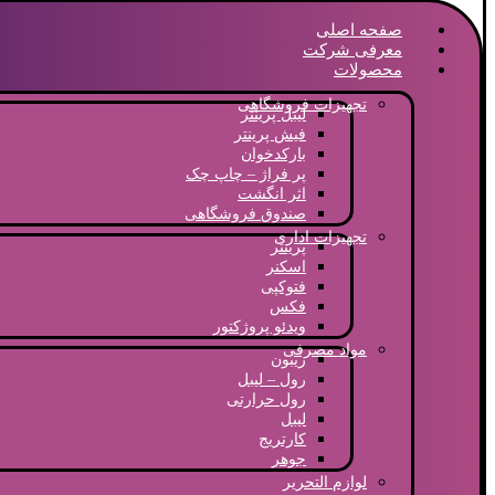
صفحه اصلی
معرفی شرکت
محصولات
تجهیزات فروشگاهی
لیبل پرینتر
فیش پرینتر
بارکدخوان
پر فراژ – چاپ چک
اثر انگشت
صندوق فروشگاهی
تجهیزات اداری
پرینتر
اسکنر
فتوکپی
فکس
ویدئو پروژکتور
مواد مصرفی
ریبون
رول – لیبل
رول حرارتی
لیبل
کارتریج
جوهر
لوازم التحریر