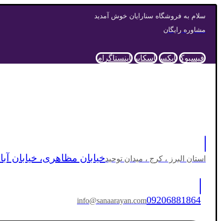
سلام به فروشگاه سنارایان خوش آمدید
مشاوره رایگان
فیسبوک
ایکس
اسکایپ
اینستاگرام
خیابان مظاهری، خیابان آبان
استان البرز ، کرج ، میدان توحید
09206881864
info@sanaarayan.com