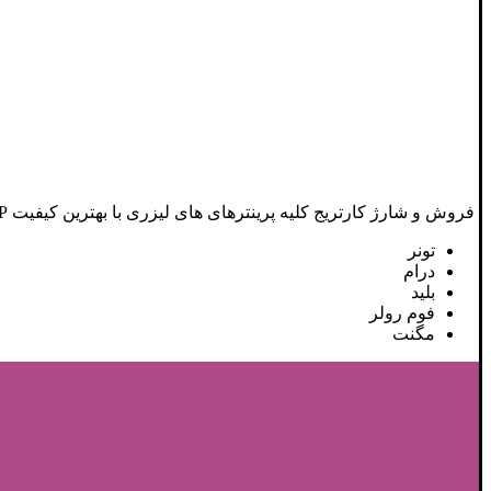
فروش و شارژ کارتریج کلیه پرینترهای های لیزری با بهترین کیفیت HP – CANON- SAMSUNG-BROTHER-SHARP
تونر
درام
بلید
فوم رولر
مگنت